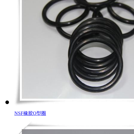
NSF橡胶O型圈