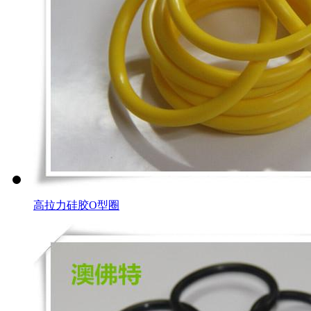
高拉力硅胶O型圈