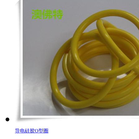
导电硅胶O型圈