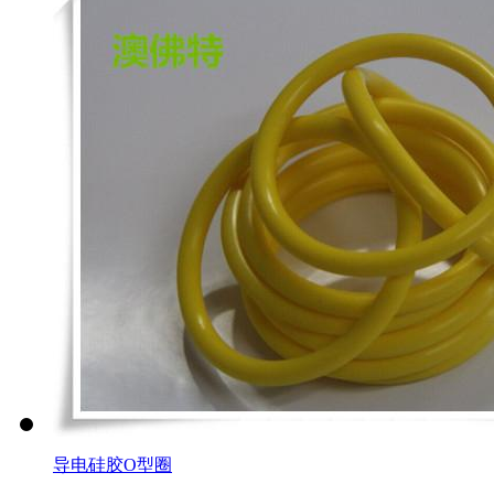
导电硅胶O型圈