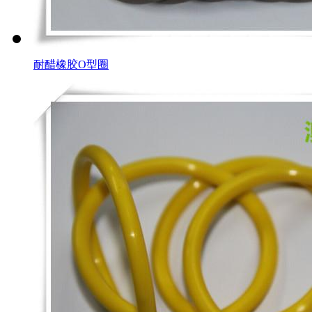
耐醋橡胶O型圈