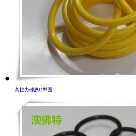
高拉力硅胶O型圈