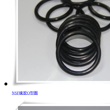
NSF橡胶O型圈