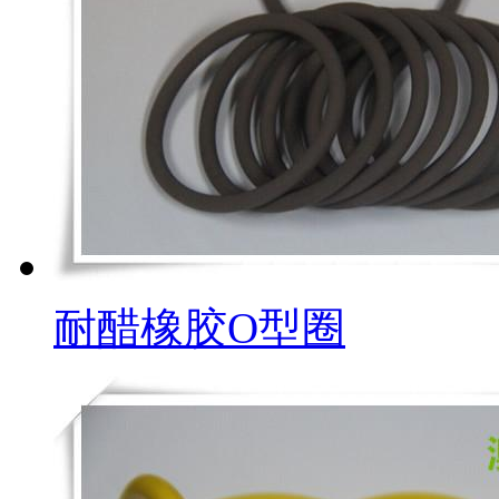
耐醋橡胶O型圈