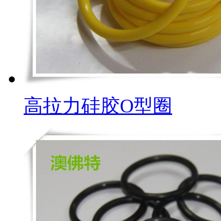
高拉力硅胶O型圈