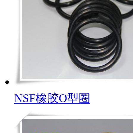
NSF橡胶O型圈