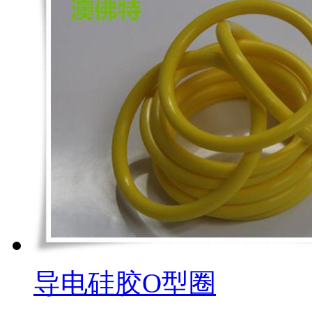
导电硅胶O型圈