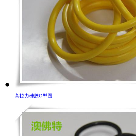
高拉力硅胶O型圈