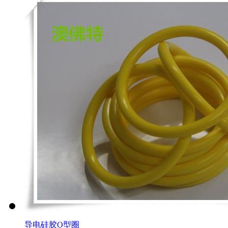
导电硅胶O型圈