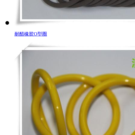
耐醋橡胶O型圈