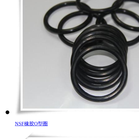
NSF橡胶O型圈