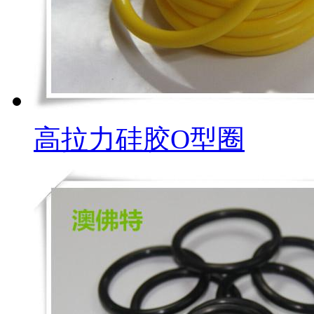
高拉力硅胶O型圈