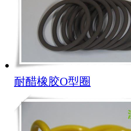
耐醋橡胶O型圈