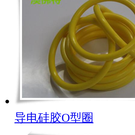
导电硅胶O型圈