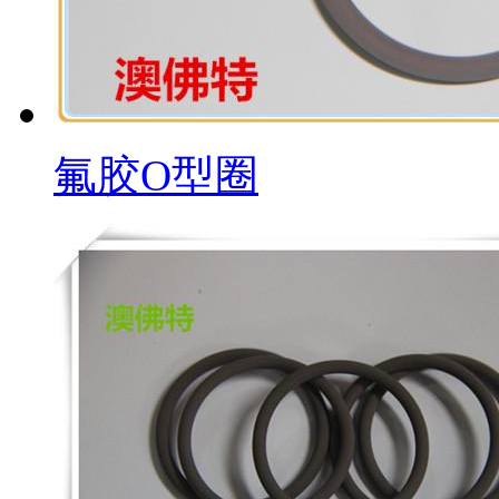
氟胶O型圈