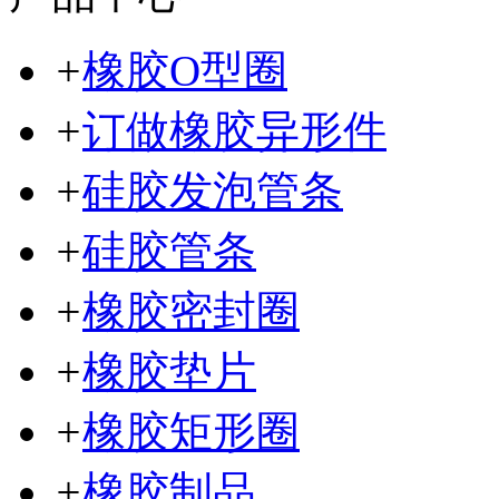
+
橡胶O型圈
+
订做橡胶异形件
+
硅胶发泡管条
+
硅胶管条
+
橡胶密封圈
+
橡胶垫片
+
橡胶矩形圈
+
橡胶制品