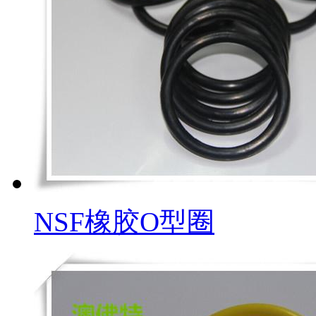
NSF橡胶O型圈