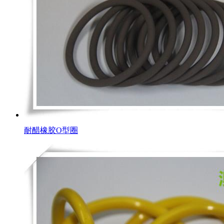
耐醋橡胶O型圈