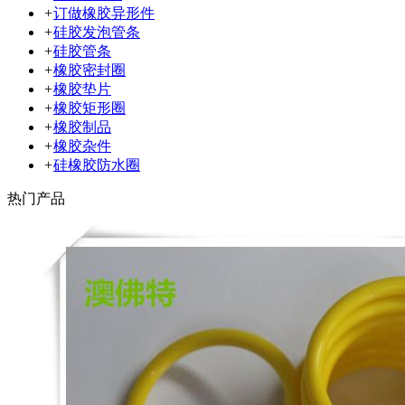
+
订做橡胶异形件
+
硅胶发泡管条
+
硅胶管条
+
橡胶密封圈
+
橡胶垫片
+
橡胶矩形圈
+
橡胶制品
+
橡胶杂件
+
硅橡胶防水圈
热门产品