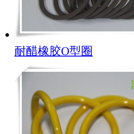
耐醋橡胶O型圈