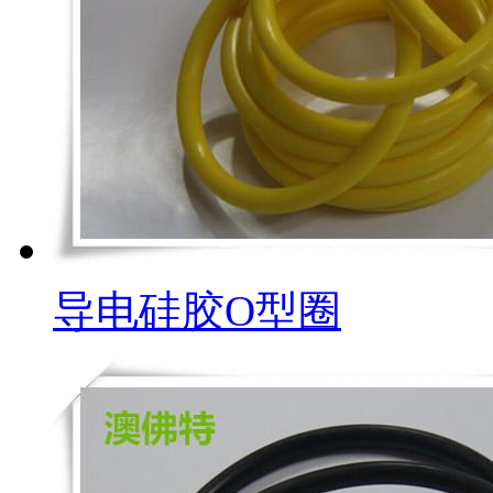
导电硅胶O型圈