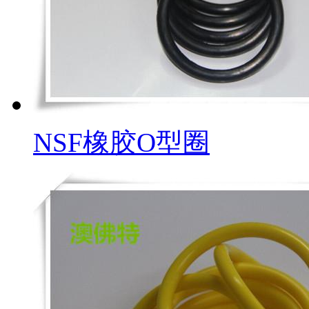
NSF橡胶O型圈