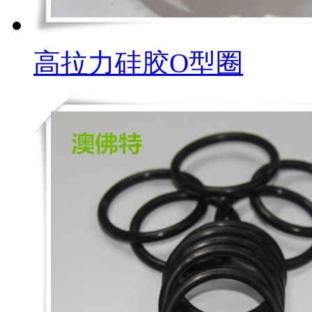
高拉力硅胶O型圈